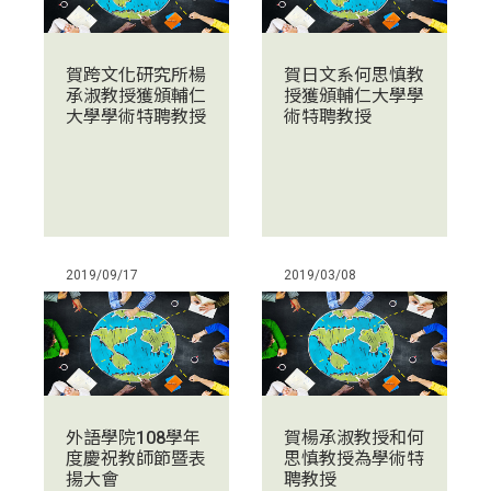
賀跨文化研究所楊
賀日文系何思慎教
承淑教授獲頒輔仁
授獲頒輔仁大學學
大學學術特聘教授
術特聘教授
2019/09/17
2019/03/08
外語學院108學年
賀楊承淑教授和何
度慶祝教師節暨表
思慎教授為學術特
揚大會
聘教授