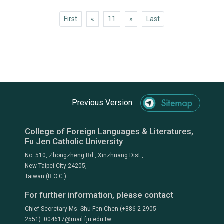
First
Previous 10
Next 10
Last
First
«
11
»
Last
Previous Version
College of Foreign Languages & Literatures,
Fu Jen Catholic University
No. 510, Zhongzheng Rd., Xinzhuang Dist.,
New Taipei City 24205,
Taiwan (R.O.C.)
For further information, please contact
Chief Secretary Ms. Shu-Fen Chen (+886-2-2905-
2551) 004617@mail.fju.edu.tw