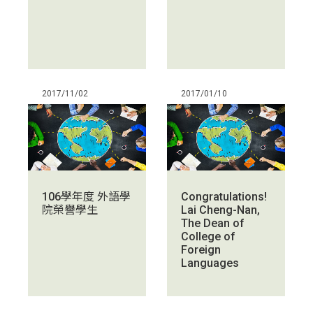
2017/11/02
2017/01/10
106學年度 外語學
Congratulations!
院榮譽學生
Lai Cheng-Nan,
The Dean of
College of
Foreign
Languages