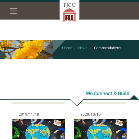
Home
News
Commendations
Commendations
2019/11/18
2020/10/15