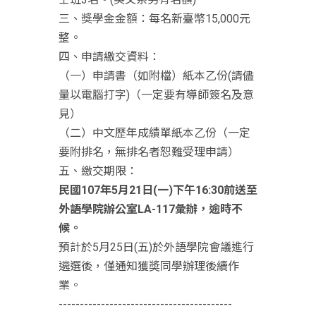
三、獎學金金額：每名新臺幣15,000元
整。
四、申請繳交資料：
（一）申請書（如附檔）紙本乙份(請儘
量以電腦打字)（一定要有導師簽名及意
見）
（二）中文歷年成績單紙本乙份（一定
要附排名，無排名者恕難受理申請）
五、繳交期限：
民國
107
年
5
月
21
日
(
一
)
下午
16:30
前送至
外語學院辦公室
LA-117
彙辦，逾時不
候。
預計於5月25日(五)於外語學院會議進行
遴選後，僅通知獲奬同學辦理後續作
業。
-----------------------------------------