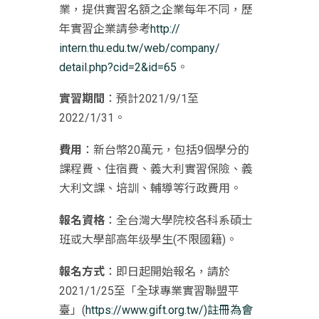
業，
提供實習名額之企業每年不同，歷
年實習企業請參考
http://
intern.thu.edu.tw/web/company/
detail.php?cid=2&id=65
。
實習期間
：預計2021/9/1至
2022/1/31。
費用
：新台幣20萬元，包括9個學分的
課程費、住宿費、
義大利實習保險、義
大利文課、培訓、輔導等行政費用。
報名資格
：全台灣大學院校各科系碩士
班或大學部高年级學生(不限
國籍)。
報名方式
：即日起開始報名，請於
2021/1/25至「
全球專業實習聯盟平
臺」(
https://www.gift.
org.tw/)註冊為會