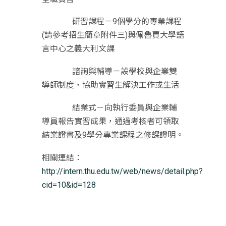
研習課程－9個學分的專業課程
(請參考招生簡章附件三)與佩魯
賈大學語
言中心之義大利文課
諮詢與輔導－設學校與企業雙
導師制度，
協助實習生解決工作或生活
結業式－向執行委員與企業輔
導員報告實習成果，
通過考核者可領取
結業證書及9學分專業課程之修課證明。
相關連結：
http://intern.thu.edu.tw/web/news/detail.php?
cid=10&id=128