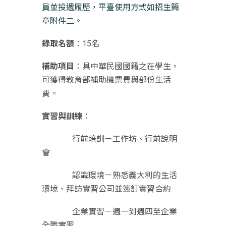
員並投遞履歷，
平臺使用方式如招生簡
章附件二
。
錄取名額
：15名
補助項目
：具中華民國國籍之在學生，
可獲得教育部補助機票費與部份生活
費。
實習與訓練
：
行前培訓－工作坊、行前說明
會
認識環境－熟悉義大利的生活
環境、拜訪實習公司並簽訂實習合約
企業實習－週一到週四至企業
全職實習