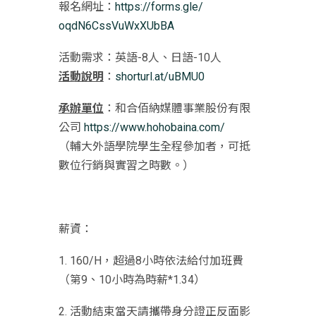
報名網址：
https://forms.gle/
oqdN6CssVuWxXUbBA
活動需求：英語-8人、日語-10人
活動說明
：
shorturl.at/uBMU0
承辦單位
：和合佰納媒體事業股份有限
公司
https://
www.hohobaina.com/
（輔大外語學院學生全程參加者，可抵
數位行銷與實習之時數。）
薪資：
1. 160/H，超過8小時依法給付加班費
（第9、10小時為時薪*
1.34）
2. 活動結束當天請攜帶身分證正反面影