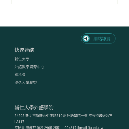
快速連結
輔仁大學
外語教學資源中心
國科會
優久大學聯盟
輔仁大學外語學院
24205 新北市新莊區中正路510號 外語學院一樓 院長祕書辦公室
LA117
院秘書 陳淑芬 (02) 2905-2551 004617@mail.fju.edu.tw