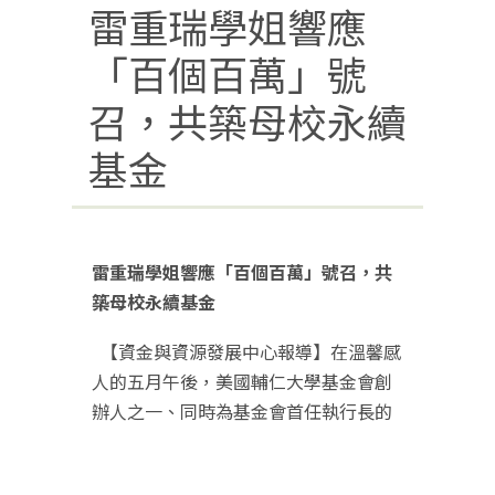
雷重瑞學姐響應
「百個百萬」號
召，共築母校永續
基金
雷重瑞學姐響應「百個百萬」號召，共
築母校永續基金
【資金與資源發展中心報導】在溫馨感
人的五月午後，美國輔仁大學基金會創
辦人之一、同時為基金會首任執行長的
法文系雷重瑞學姐，於5月5日偕同夫婿
及同窗好友鄭天瑤學姐返校參訪；多年