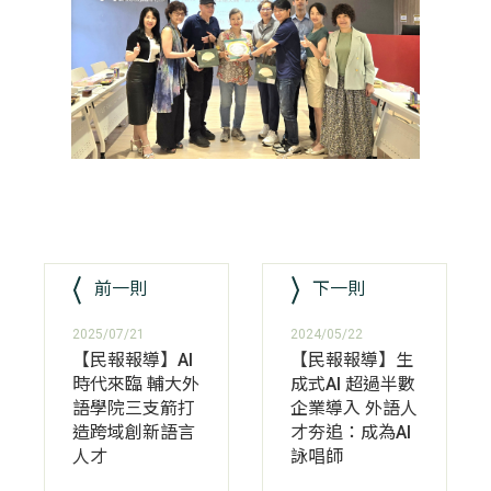
前一則
下一則
2025/07/21
2024/05/22
【民報報導】AI
【民報報導】生
時代來臨 輔大外
成式AI 超過半數
語學院三支箭打
企業導入 外語人
造跨域創新語言
才夯追：成為AI
人才
詠唱師