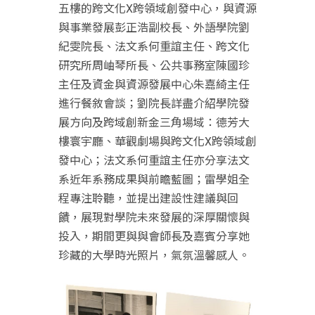
五樓的跨文化X跨領域創發中心，與資源
與事業發展彭正浩副校長、外語學院劉
紀雯院長、法文系何重誼主任、跨文化
研究所周岫琴所長、公共事務室陳國珍
主任及資金與資源發展中心朱嘉綺主任
進行餐敘會談；劉院長詳盡介紹學院發
展方向及跨域創新金三角場域：德芳大
樓寰宇廳、華觀劇場與跨文化X跨領域創
發中心；法文系何重誼主任亦分享法文
系近年系務成果與前瞻藍圖；雷學姐全
程專注聆聽，並提出建設性建議與回
饋，展現對學院未來發展的深厚關懷與
投入，期間更與與會師長及嘉賓分享她
珍藏的大學時光照片，氣氛溫馨感人。