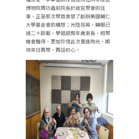
博物院周功鑫前院長於故宮聚會的往
事，正是那次聚首激發了創辦美國輔仁
大學基金會的構想；光陰荏苒，轉眼已
過二十餘載，學姐感慨年歲漸長、相聚
機會難得，更加珍惜此次重逢時光，期
待來日再聚，再話初心。