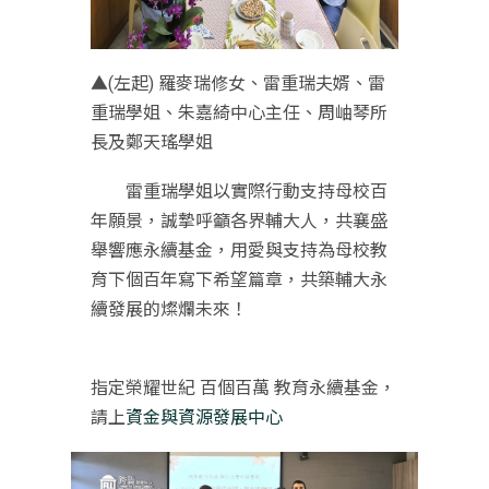
▲(左起) 羅麥瑞修女、雷重瑞夫婿、雷
重瑞學姐、朱嘉綺中心主任、周岫琴所
長及鄭天瑤學姐
雷重瑞學姐以實際行動支持母校百
年願景，誠摯呼籲各界輔大人，共襄盛
舉響應永續基金，用愛與支持為母校教
育下個百年寫下希望篇章，共築輔大永
續發展的燦爛未來！
指定榮耀世紀 百個百萬 教育永續基金，
請上
資金與資源發展中心