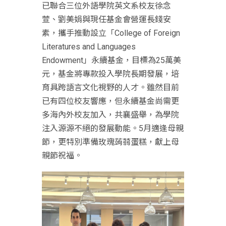
已聯合三位外語學院英文系校友徐念
萱、劉美娟與現任基金會營運長錢安
素，攜手推動設立「College of Foreign
Literatures and Languages
Endowment」永續基金，目標為25萬美
元，基金將專款投入學院長期發展，培
育具跨語言文化視野的人才。雖然目前
已有四位校友響應，但永續基金尚需更
多海內外校友加入，共襄盛舉，為學院
注入源源不絕的發展動能。5月適逢母親
節，更特別準備玫瑰蒟蒻蛋糕，獻上母
親節祝福。