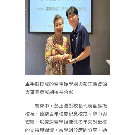
▲手戴校戒的雷重瑞學姐與彭正浩資源
與事業發展副校長合影
餐會中，彭正浩副校長代表藍易振
校長，致贈百年校慶紀念校戒、絲巾與
瓷盤，以感謝雷學姐慷慨多年來對母校
的支持與關懷。雷學姐於席間分享，她