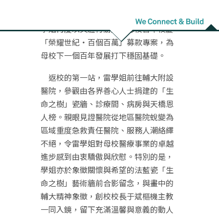
未見的校園景致與熟悉的師友情誼，使
此次行程充滿珍貴回憶與溫暖氛圍，雷
學姐再度以具體行動支持母校百年校慶
「榮耀世紀‧百個百萬」募款專案，為
母校下一個百年發展打下穩固基礎。
返校的第一站，雷學姐前往輔大附設
醫院，參觀由各界善心人士捐建的「生
命之樹」瓷牆、診療間、病房與天橋恩
人榜。親眼見證醫院從地區醫院蛻變為
區域重度急救責任醫院、服務人潮絡繹
不絕，令雷學姐對母校醫療事業的卓越
進步感到由衷驕傲與欣慰。特別的是，
學姐亦於象徵關懷與希望的法藍瓷「生
命之樹」藝術牆前合影留念，與畫中的
輔大精神象徵，創校校長于斌樞機主教
一同入鏡，留下充滿溫馨與意義的動人