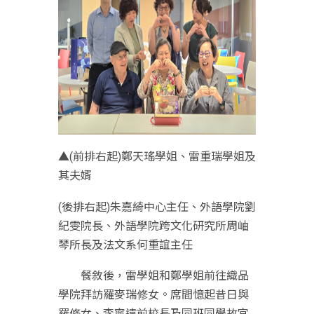
▲(前排右起)鄭天瑤學姐、雷重瑞學姐及
其夫婿
(後排右起)朱嘉綺中心主任、外語學院劉
紀雯院長、外語學院跨文化研究所周岫
琴所長及法文系何重誼主任
餐敘後，雷學姐和鄭學姐前往織品
學院拜訪羅麥瑞修女。席間憶起昔日與
羅修女、李寧遠前校長及同班同學故宮