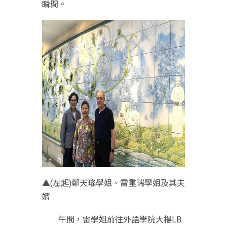
瞬間。
▲(左起)鄭天瑤學姐、雷重瑞學姐及其夫
婿
午間，雷學姐前往外語學院大樓LB