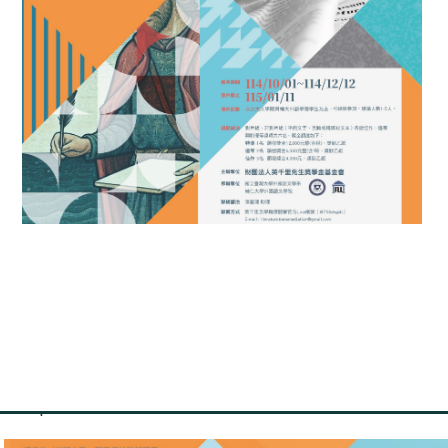
網站：https://reurl.cc/DOMDgm
簡章：https://reurl.cc/3MAmaX
報名網址：https://reurl.cc/A3WDR8
相關連結：
https://literaturetransmed.wixsite.com/transmediation3