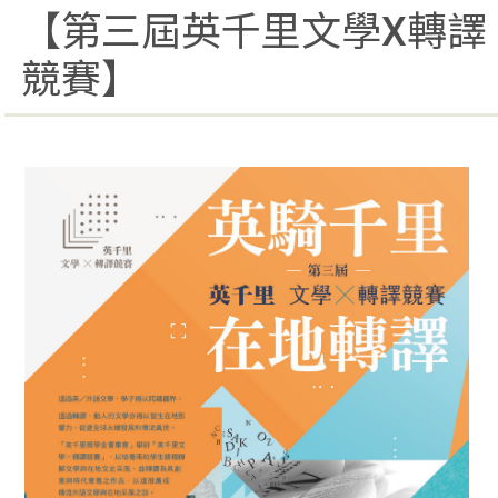
【第三屆英千里文學X轉譯
競賽】