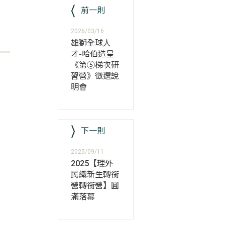
前一則
2026/03/16
雄獅全球人
才-哈伯造星
《第⑤梯次研
習營》徵選說
明會
下一則
2025/09/11
2025【理外
民織新生轉銜
營轉銜營】圓
滿落幕