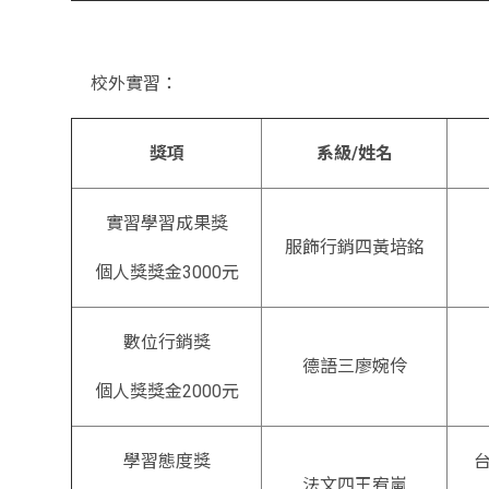
校外實習：
獎項
系級/姓名
實習學習成果獎
服飾行銷四黃培銘
個人獎獎金3000元
數位行銷獎
德語三廖婉伶
個人獎獎金2000元
學習態度獎
台
法文四王宥嵐