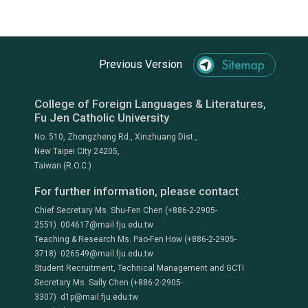
Previous Version
College of Foreign Languages & Literatures,
Fu Jen Catholic University
No. 510, Zhongzheng Rd., Xinzhuang Dist.,
New Taipei City 24205,
Taiwan (R.O.C.)
For further information, please contact
Chief Secretary Ms. Shu-Fen Chen (+886-2-2905-
2551) 004617@mail.fju.edu.tw
Teaching & Research Ms. Pao-Fen How (+886-2-2905-
3718) 026549@mail.fju.edu.tw
Student Recruitment, Technical Management and GCTI
Secretary Ms. Sally Chen (+886-2-2905-
3307) d1p@mail.fju.edu.tw