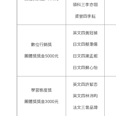
領科三李亦翎
資管四李耘
英文四黃冠禎
日文四蔡秉儒
數位行銷獎
日文四謝孟妮
團體獎獎金5000元
「
日文四蘇心怡
英文四許絜忞
學習態度獎
英文四林沛昀
團體獎獎金3000元
法文三曾品瑋