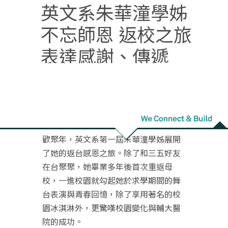
英文系朱華潼學姊
不忘師恩 返校之旅
表達感謝、傳遞
『愛』的正能量
疫情過後，2023年是個充滿感恩喜悅的
歡聚年，英文系第一屆朱華潼學姊展開
了她的返台感恩之旅。除了和三五好友
在台聚聚，她畢業多年後首次重返母
校，一進校園就勾起她於求學期間的舞
台表演與青春回憶，除了享用著名的校
園冰淇淋外，更驚嘆校園變化與輔大醫
院的成功。