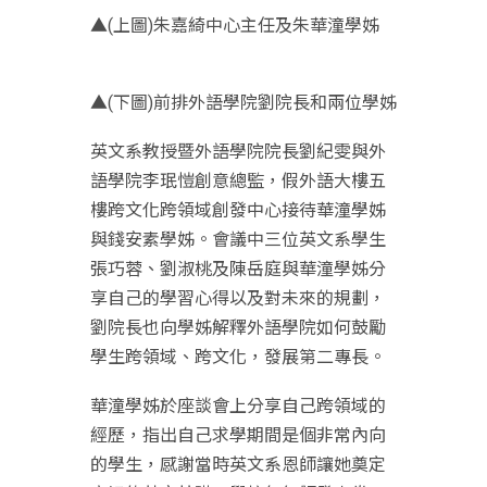
▲(上圖)朱嘉綺中心主任及朱華潼學姊
▲(下圖)前排外語學院劉院長和兩位學姊
英文系教授暨外語學院院長劉紀雯與外
語學院李珉愷創意總監，假外語大樓五
樓跨文化跨領域創發中心接待華潼學姊
與錢安素學姊。會議中三位英文系學生
張巧蓉、劉淑桃及陳岳庭與華潼學姊分
享自己的學習心得以及對未來的規劃，
劉院長也向學姊解釋外語學院如何鼓勵
學生跨領域、跨文化，發展第二專長。
華潼學姊於座談會上分享自己跨領域的
經歷，指出自己求學期間是個非常內向
的學生，感謝當時英文系恩師讓她奠定