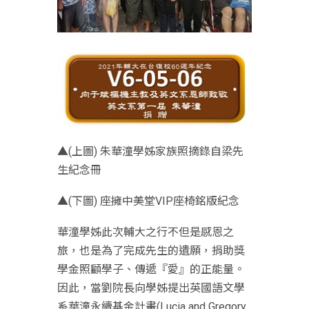
▲(上圖) 朱華潼學姊家族照摘錄自梁先
生紀念冊
▲(下圖) 座擁中美堂VIP座椅銘版紀念
華潼學姊此次輔大之行不但是感恩之
旅，也是為了完成先生的遺願，捐助獎
學金照顧學子、傳遞『愛』的正能量。
因此，當劉院長向學姊提出英國語文學
系華潼永續基金計畫(Lucia and Gregory