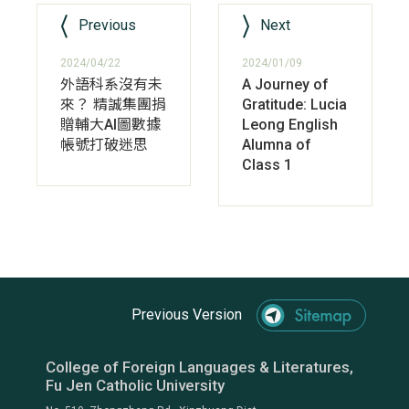
Previous
Next
2024/04/22
2024/01/09
外語科系沒有未
A Journey of
來？ 精誠集團捐
Gratitude: Lucia
贈輔大AI圖數據
Leong English
帳號打破迷思
Alumna of
Class 1
Previous Version
College of Foreign Languages & Literatures,
Fu Jen Catholic University