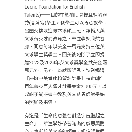
Leong Foundation for English
Talents)──目的在於補助資優且經濟弱
勢(含清寒)學生，使學生可以專心就學、
出國交換或進修本系碩士班，讓輔大英
文系得英才而教育之，華潼學姊欣然答
應，同意每年以美金一萬元支持三位英
文系學生獎學金。回美後她除了立即捐
贈2023及2024年英文系獎學金共美金兩
萬元外，另外，為感懷師恩，特別捐贈
【座擁中美堂座椅留名計畫】指定輔仁
百年菁英百人留才計畫美金2,000元，以
感謝于斌樞機主教及英文系恩師對學姊
的照顧及指導。
有道是「生命的意義在創造宇宙繼起之
生命」，華潼學姊帶著滿滿的感恩與愛
心，奉獻給英文系的師生，相信師生們