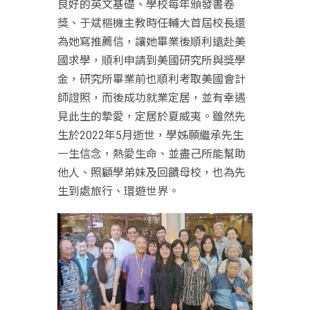
良好的英文基礎、學校每年頒發書卷
獎、于斌樞機主教時任輔大首屆校長還
為她寫推薦信，讓她畢業後順利遠赴美
國求學，順利申請到美國研究所與獎學
金，研究所畢業前也順利考取美國會計
師證照，而後成功就業定居，並有幸遇
見此生的摯愛，定居於夏威夷。雖然先
生於2022年5月逝世，學姊願繼承先生
一生信念，熱愛生命、並盡己所能幫助
他人、照顧學弟妹及回饋母校，也為先
生到處旅行、環遊世界。