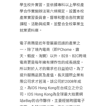
學生校外實習，並依據專科以上學校產
學合作實施辦法第六條規定，設置本校
產業實習委員會，督導和整合各院實習
課程、活動與成果，並整合全校畢業生
就業資料庫。
電子商務是近年發展最迅速的產業之
一，除了境內電商（即PChome、露
天、蝦皮、淘寶）以外，B2B、B2C跨境
電商更是每年擁有爆炸性的成長速度，
所以對於人才的需求也日益迫切。為了
提升服務品質及產值，長天國際企業有
限公司求才若渴，該公司於2008年成
立，為IDS Hong Kong在台成立之分公
司，IDS Hong Kong為全球最大拍賣網
站eBay的合作夥伴，主要經營跨國電子