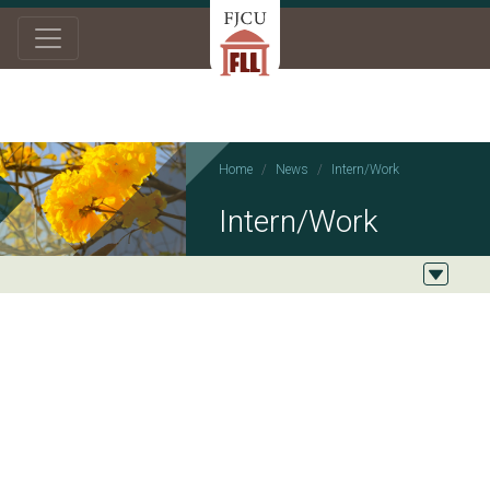
Home
News
Intern/Work
Intern/Work
2017/12/26