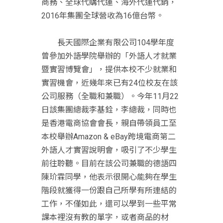
商務、全球代購代運、海外代運代銷，
2016年集團全球營收為16億台幣。
長天國際企業有限公司104學年度
曾參加外語學院舉辦的「外語人才就業
暨實習博覽會」，提供本校不少就業和
實習機會，近幾年來已有24位校友在該
公司服務（全職和兼職）。今年11月22
日該集團總裁李基銓，李總裁，同時也
是香港電商協會會長，親自帶領員工至
本校舉辦Amazon & eBay跨境電商第二
外語人才實習說明會，吸引了不少學生
前往聆聽。目前在該公司兼職的德語四
陳玠霖同學，他表示很開心能夠在學生
階段就獲得一份跟自己所學有所連結的
工作，不僅如此，還可以學到一些平常
課本裡沒有教的單字，或者商品的材