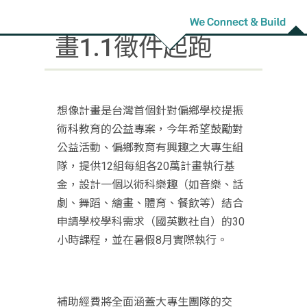
2021法藍瓷想像計
畫1.1徵件起跑
想像計畫是台灣首個針對偏鄉學校提振
術科教育的公益專案，
今年希望鼓勵對
公益活動、偏鄉教育有興趣之大專生組
隊，提供
12組每組各20萬計畫執行基
金，設計一個以術科樂趣（如音樂、
話
劇、舞蹈、繪畫、體育、餐飲等）結合
申請學校學科需求（
國英數社自）的30
小時課程，並在暑假8月實際執行。
補助經費將全面涵蓋大專生團隊的交