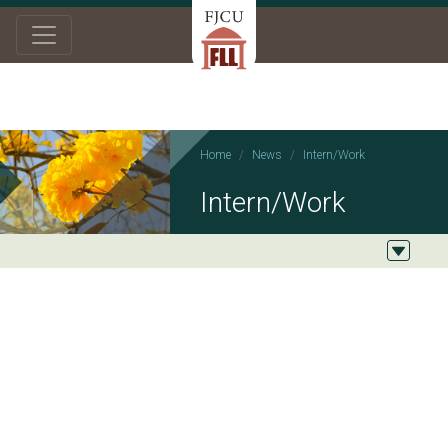
Home
News
Intern/Work
Intern/Work
2021/01/06