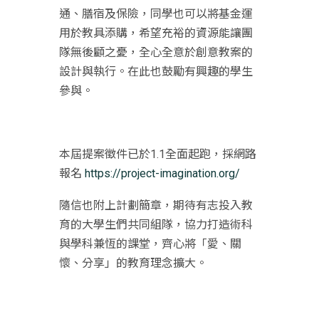
通、膳宿及保險，
同學也可以將基金運
用於教具添購，
希望充裕的資源能讓團
隊無後顧之憂，
全心全意於創意教案的
設計與執行。
在此也鼓勵有興趣的學生
參與。
本屆提案徵件已於1.1全面起跑，採網路
報名
https://project-imagination.
org/
隨信也附上計劃簡章，期待有志投入教
育的大學生們共同組隊，
協力打造術科
與學科兼恆的課堂，齊心將「愛、關
懷、分享」
的教育理念擴大。