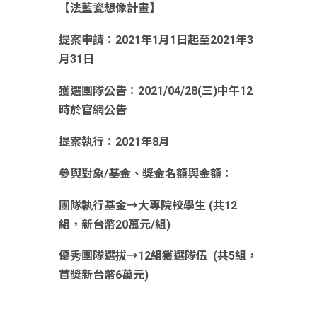
【法藍瓷想像計畫】
提案申請：
2021
年
1
月
1
日起至
2021
年
3
月
31
日
獲選團隊公告：
2021/04/28(
三
)
中午
12
時於官網公告
提案執行：
2021
年
8
月
參與對象
/
基金、獎金名額與金額：
團隊執行基金
→
大專院校學生
(
共
12
組，新台幣
20
萬元
/
組
)
優秀團隊選拔
→12
組獲選隊伍
(
共
5
組，
首獎新台幣
6
萬元
)