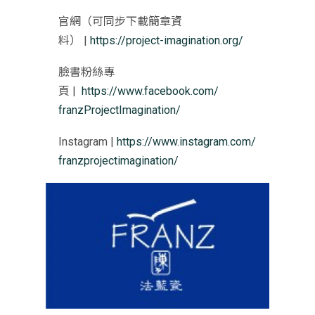
官網（可同步下載簡章資
料） |
https://project-imagination.
org/
臉書粉絲專
頁 |
https://www.facebook.com/
franzProjectImagination/
Instagram |
https://www.instagram.com/
franzprojectimagination/