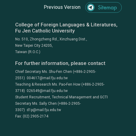
Previous Version
College of Foreign Languages & Literatures,
Fu Jen Catholic University
No. 510, Zhongzheng Rd., Xinzhuang Dist.,
New Taipei City 24205,
Taiwan (R.O.C.)
For further information, please contact
Chief Secretary Ms. Shu-Fen Chen (+886-2-2905-
2551) 004617@mail.fju.edu.tw
Teaching & Research Ms. Pao-Fen How (+886-2-2905-
3718) 026549@mail.fju.edu.tw
Student Recruitment, Technical Management and GCTI
Secretary Ms. Sally Chen (+886-2-2905-
3307) d1p@mail.fju.edu.tw
Fax: (02) 2905-2174