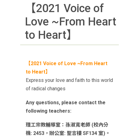
【2021 Voice of
Love ~From Heart
to Heart】
【2021 Voice of Love ~From Heart
to Heart】
Express your love and faith to this world
of radical changes
Any questions, please contact the
following teachers:
理工宗教輔導室：孫淑寬老師 (校內分
機: 2453，辦公室: 聖言樓 SF134 室)。