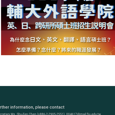
rther information, please contact
ecretary Ms. Shu-Fen Chen (+886-2-2905-2551) 004617@mail.fju.edu.tw