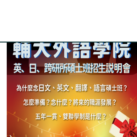
Email：152682@mail.fju.edu.tw