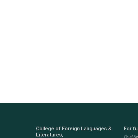
College of Foreign Languages &
For fu
Literatures,
Chief S