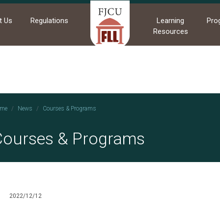
t Us
Regulations
Learning
Pro
Resources
me
News
Courses & Programs
Courses & Programs
2022/12/12