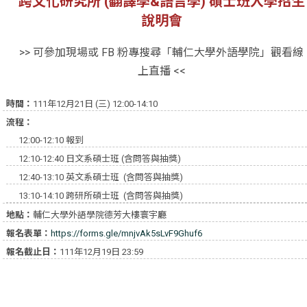
跨文化研究所 (翻譯學&語言學) 碩士班入學招生
說明會
>> 可參加現場或 FB 粉專搜尋「輔仁大學外語學院」觀看線
上直播 <<
時間：
111年12月21日 (三) 12:00-14:10
流程：
12:00-12:10 報到
12:10-12:40 日文系碩士班 (含問答與抽獎)
12:40-13:10 英文系碩士班 (含問答與抽獎)
13:10-14:10 跨研所碩士班 (含問答與抽獎)
地點：
輔仁大學外語學院德芳大樓寰宇廳
報名表單：
https://forms.gle/mnjvAk5sLvF9Ghuf6
報名截止日：
111年12月19日 23:59
承辦人：外語學院謝斯雅 秘書
Tel: 02-2905-3307