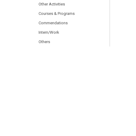
Other Activities
Courses & Programs
Commendations
Intern/Work
Others