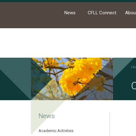
News
CFLL Connect
Abou
Ho
News
Academic Activities