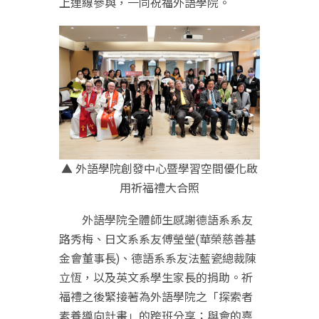
上連線參與，一同祝福外語學院。
▲ 外語學院創發中心暨學習空間優化啟
用祈福禮大合照
外語學院全體師生感謝德語系系友
路秀梅、日文系系友傅瑩瑩(華榮慈善基
金會董事長)、德語系系友法藍瓷總裁陳
立恆，以及英文系學生家長的捐助。祈
福禮之後緊接著為外語學院之「探索者
素養導向計畫」的跨班分享；與會的嘉