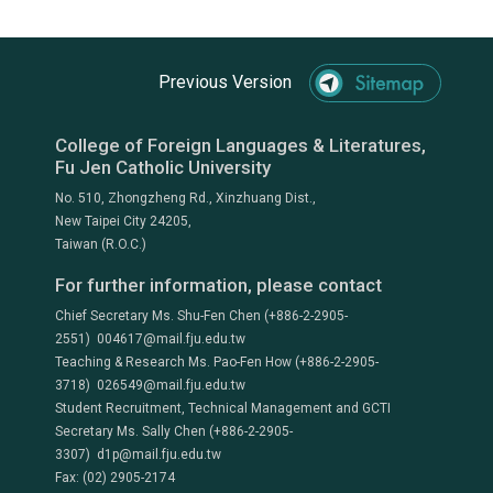
Previous Version
College of Foreign Languages & Literatures,
Fu Jen Catholic University
No. 510, Zhongzheng Rd., Xinzhuang Dist.,
New Taipei City 24205,
Taiwan (R.O.C.)
For further information, please contact
Chief Secretary Ms. Shu-Fen Chen (+886-2-2905-
2551) 004617@mail.fju.edu.tw
Teaching & Research Ms. Pao-Fen How (+886-2-2905-
3718) 026549@mail.fju.edu.tw
Student Recruitment, Technical Management and GCTI
Secretary Ms. Sally Chen (+886-2-2905-
3307) d1p@mail.fju.edu.tw
Fax: (02) 2905-2174