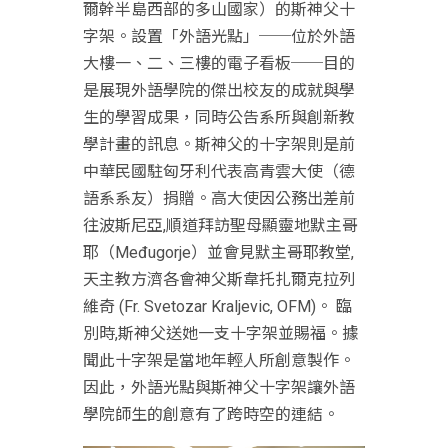
爾幹半島西部的多山國家）的斯神父十
字架。設置「外語光點」──位於外語
大樓一、二、三樓的電子看板──目的
是展現外語學院的傑出校友的成就與學
生的學習成果，同時公告系所與創新教
學計畫的訊息。斯神父的十字架則是前
中華民國駐匈牙利代表高青雲大使（德
語系系友）捐贈。高大使因公務出差前
往波斯尼亞,順道拜訪聖母顯靈地默主哥
耶（Međugorje）並會見默主哥耶教堂,
天主教方濟各會神父斯韋托扎爾克拉列
維奇 (Fr. Svetozar Kraljevic, OFM)。 臨
別時,斯神父送她一支十字架並賜福。據
聞此十字架是當地年輕人所創意製作。
因此，外語光點與斯神父十字架讓外語
學院師生的創意有了跨時空的連結。