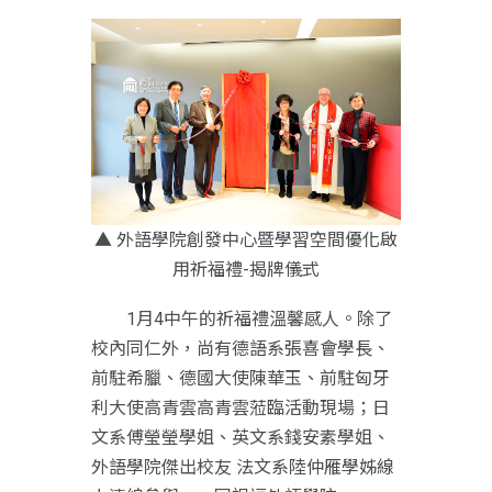
▲ 外語學院創發中心暨學習空間優化啟
用祈福禮-揭牌儀式
1月4中午的祈福禮溫馨感人。除了
校內同仁外，尚有德語系張喜會學長、
前駐希臘、德國大使陳華玉、前駐匈牙
利大使高青雲高青雲蒞臨活動現場；日
文系傅瑩瑩學姐、英文系錢安素學姐、
外語學院傑出校友 法文系陸仲雁學姊線