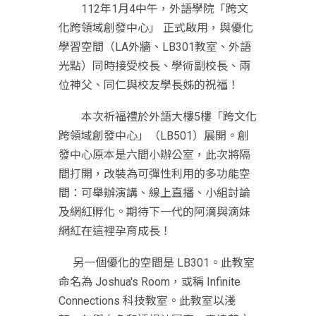
112年1月4中午，外語學院「跨文
化跨領域創發中心」 正式啟用，與優化
學習空間（LA外牆、LB301教室、外語
光點）同時接受校長、學術副校長、兩
位神父、同仁與校友學長姊的祝福！
本次祈福禮於外語大樓5樓「跨文化
跨領域創發中心」（LB501）展開。創
發中心原本是六間小辦公室，此次將隔
間打開，改裝為可彈性利用的多功能空
間：可舉辦演講、線上直播、小組討論
及網紅孵化。期待下一代的阿滴與滴妹
網紅在這裡孕育成長！
另一個優化的空間是 LB301。此教室
命名為 Joshua's Room，或稱 Infinite
Connections 科技教室。此教室以淺