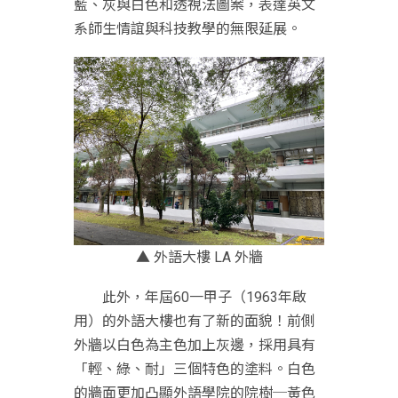
藍、灰與白色和透視法圖案，表達英文
系師生情誼與科技教學的無限延展。
▲ 外語大樓 LA 外牆
此外，年屆60一甲子（1963年啟
用）的外語大樓也有了新的面貌！前側
外牆以白色為主色加上灰邊，採用具有
「輕、綠、耐」三個特色的塗料。白色
的牆面更加凸顯外語學院的院樹─黃色