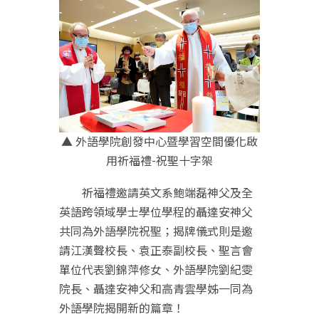
▲ 外語學院創發中心暨學習空間優化啟
用祈福禮-祝聖十字架
祈福禮邀請英文系鮑端磊神父及全
英語跨領域學士學位學程的聶達安神父
共同為外語學院祝聖；揭牌儀式則是邀
請江漢聲校長、袁正泰副校長、聖言會
單位代表劉錦萍修女、外語學院劉紀雯
院長、聶達安神父和高青雲學姊一同為
外語學院揭開新的篇章！