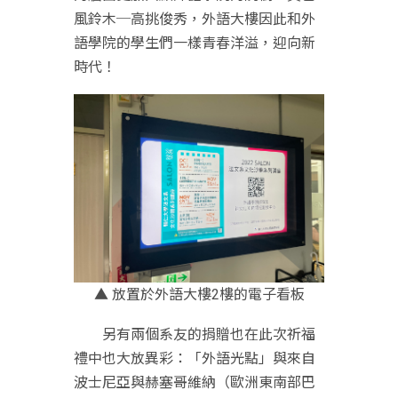
風鈴木─高挑俊秀，外語大樓因此和外
語學院的學生們一樣青春洋溢，迎向新
時代！
▲ 放置於外語大樓2樓的電子看板
另有兩個系友的捐贈也在此次祈福
禮中也大放異彩：「外語光點」與來自
波士尼亞與赫塞哥維納（歐洲東南部巴