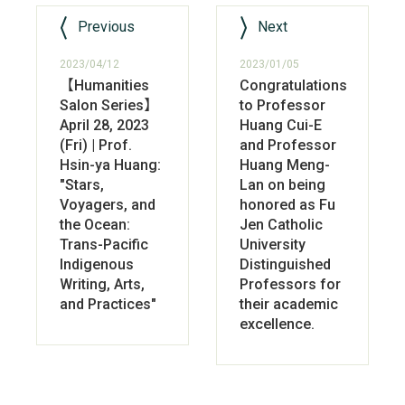
Previous
Next
2023/04/12
2023/01/05
【Humanities
Congratulations
Salon Series】
to Professor
April 28, 2023
Huang Cui-E
(Fri) | Prof.
and Professor
Hsin-ya Huang:
Huang Meng-
"Stars,
Lan on being
Voyagers, and
honored as Fu
the Ocean:
Jen Catholic
Trans-Pacific
University
Indigenous
Distinguished
Writing, Arts,
Professors for
and Practices"
their academic
excellence.