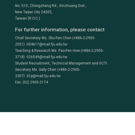
No. 510, Zhongzheng Rd., Xinzhuang Dist.,
New Taipei City 24205,
Taiwan (R.O.C.)
For further information, please contact
Chief Secretary Ms. Shu-Fen Chen (+886-2-2905-
2551) 004617@mail.fju.edu.tw
Teaching & Research Ms. Pao-Fen How (+886-2-2905-
3718) 026549@mail.fju.edu.tw
Student Recruitment, Technical Management and GCTI
Secretary Ms. Sally Chen (+886-2-2905-
3307) d1p@mail.fju.edu.tw
Fax: (02) 2905-2174