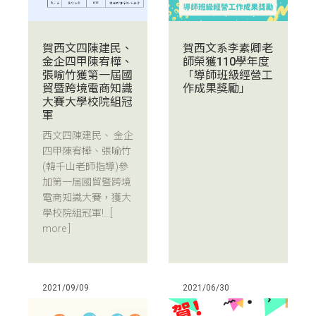
賀西文四陳建民、
賀西文系李素卿老
金企四甲陳宥樺、
師榮獲110學年度
張喻竹獲第一屆國
「導師班級經營工
貿暨跨境電商知識
作成果獎勵」
大賽大學校院組冠
軍
西文四陳建民、 金企
四甲陳宥樺、張喻竹
(韓千山老師指導)參
加第一屆國貿暨跨境
電商知識大賽，獲大
學校院組冠軍!...
[
more ]
2021/09/09
2021/06/30