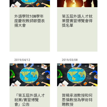
第五屆外語人才就
外語學院108學年
業暨實習博覽會得
度慶祝教師節暨表
獎名單
揚大會
2019/04/12
2019/03/08
「第五屆外語人才
賀楊承淑教授和何
就業/實習博覽
思慎教授為學術特
會」公告
聘教授