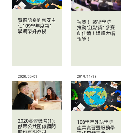
賀德語系劉惠安主
祝賀！ 藝術學院
任109學年度第1
推動“紅點獎” 參賽
學期榮升教授
創佳績！媒體大幅
報導！
2020/05/01
2019/11/18
2020實習機會(1):
108學年外語學院
傑眾公共關係顧問
產業實習暨服務學
股份有限公司