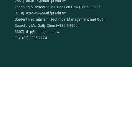
2551) 004617@mail.fju.edu.tw
Teaching & Research Ms. Pao-Fen How (+886-2-2905-
3718) 026549@mail.fju.edu.tw
Student Recruitment, Technical Management and GCTI
Secretary Ms. Sally Chen (+886-2-2905-
3307) d1p@mail.fju.edu.tw
Fax: (02) 2905-2174