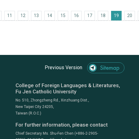
Previous 10
11
12
13
14
15
16
17
18
19
20
Previous Version
College of Foreign Languages & Literatures,
Fu Jen Catholic University
No. 510, Zhongzheng Rd., Xinzhuang Dist.,
New Taipei City 24205,
Taiwan (R.O.C.)
For further information, please contact
Chief Secretary Ms. Shu-Fen Chen (+886-2-2905-