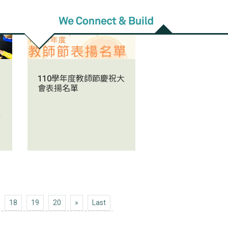
110學年度教師節慶祝大
會表揚名單
文
課
Next 10
Last
18
19
20
»
Last