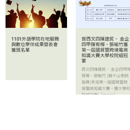
賀西文四陳建民、 金企
1101外語學院在地服務
四甲陳宥樺、張喻竹獲
與數位學伴成果發表會
第一屆國貿暨跨境電商
獲獎名單
知識大賽大學校院組冠
軍
西文四陳建民、 金企四甲
宥樺、張喻竹 (韓千山老師
指導)參加第一屆國貿暨跨
境電商知識大賽，獲大學
院組冠軍!...
[ more ]
2021/10/27
2021/09/29