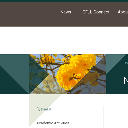
News
CFLL Connect
Abou
Ho
News
Academic Activities