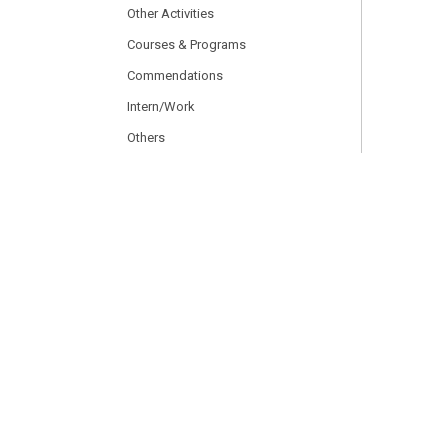
Other Activities
Courses & Programs
Commendations
Intern/Work
Others