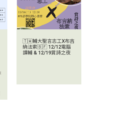
🇹🇼輔大聖言志工X布吉
納法索🇧🇫 12/12電腦
課輔 & 12/19賞詩之夜
陳
校
2021/09/09