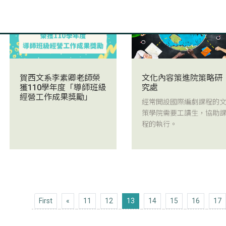
賀西文系李素卿老師榮
文化內容策進院策略研
獲110學年度「導師班級
究處
經營工作成果獎勵」
經常開設國際編劇課程的
策學院需要工讀生，協助
程的執行。
First
Previous 10
First
«
11
12
13
14
15
16
17