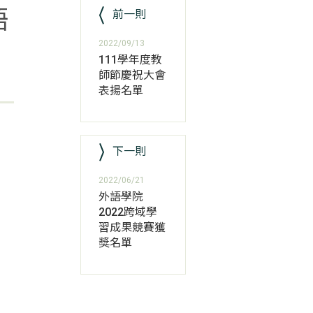
語
前一則
2022/09/13
111學年度教
師節慶祝大會
表揚名單
下一則
2022/06/21
外語學院
2022跨域學
習成果競賽獲
獎名單