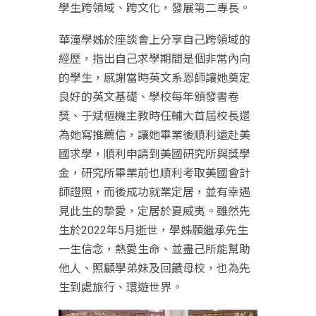
學生跨領域、跨文化，發展第二專長。
華潼學姊於座談會上分享自己跨領域的
經歷，指出自己求學期間是個非常內向
的學生，感謝當時英文系恩師讓她奠定
良好的英文基礎、學校每年頒發書卷
獎、于斌樞機主教時任輔大首屆校長還
為她寫推薦信，讓她畢業後順利遠赴美
國求學，順利申請到美國研究所與獎學
金，研究所畢業前也順利考取美國會計
師證照，而後成功就業定居，並有幸遇
見此生的摯愛，定居於夏威夷。雖然先
生於2022年5月逝世，學姊願繼承先生
一生信念，熱愛生命、並盡己所能幫助
他人、照顧學弟妹及回饋母校，也為先
生到處旅行、環遊世界。