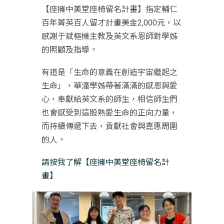
【座擁中美堂座椅留名計畫】指定輔仁
百年菁英百人留才計畫美金2,000元，以
感謝于斌樞機主教及英文系恩師對學姊
的照顧及指導。
有道是「生命的意義在創造宇宙繼起之
生命」，華潼學姊帶著滿滿的感恩與愛
心，奉獻給英文系的師生，相信師生們
也會感受到這股熱愛生命的正向力量，
而持續傳遞下去，貢獻社會與嘉惠周圍
的人。
請按我了解【座擁中美堂座椅留名計
畫】