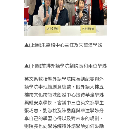
▲(上圖)朱嘉綺中心主任及朱華潼學姊
▲(下圖)前排外語學院劉院長和兩位學姊
英文系教授暨外語學院院長劉紀雯與外
語學院李珉愷創意總監，假外語大樓五
樓跨文化跨領域創發中心接待華潼學姊
與錢安素學姊。會議中三位英文系學生
張巧蓉、劉淑桃及陳岳庭與華潼學姊分
享自己的學習心得以及對未來的規劃，
劉院長也向學姊解釋外語學院如何鼓勵