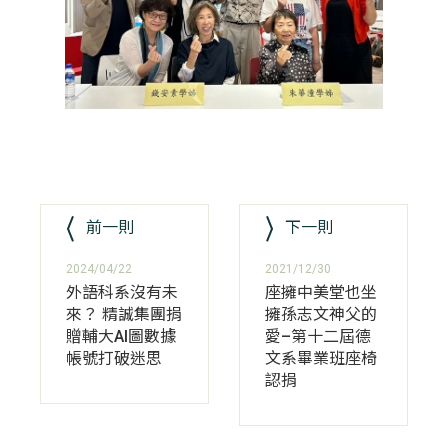
前一則
下一則
2024/04/22
2021/12/30
外語科系沒有未
座擁中美堂也坐
來？ 精誠集團捐
擁孫志文神父的
贈輔大AI圖數據
愛–第十二屆德
帳號打破迷思
文系畢業班座椅
認捐