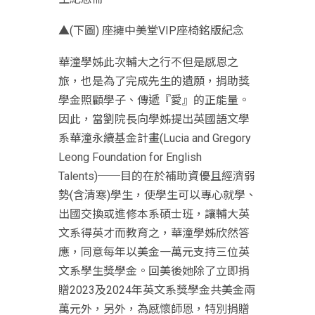
▲(下圖) 座擁中美堂VIP座椅銘版紀念
華潼學姊此次輔大之行不但是感恩之
旅，也是為了完成先生的遺願，捐助獎
學金照顧學子、傳遞『愛』的正能量。
因此，當劉院長向學姊提出英國語文學
系華潼永續基金計畫(Lucia and Gregory
Leong Foundation for English
Talents)──目的在於補助資優且經濟弱
勢(含清寒)學生，使學生可以專心就學、
出國交換或進修本系碩士班，讓輔大英
文系得英才而教育之，華潼學姊欣然答
應，同意每年以美金一萬元支持三位英
文系學生獎學金。回美後她除了立即捐
贈2023及2024年英文系獎學金共美金兩
萬元外，另外，為感懷師恩，特別捐贈