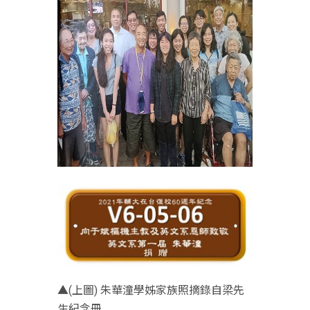
▲(上圖) 朱華潼學姊家族照摘錄自梁先
生紀念冊