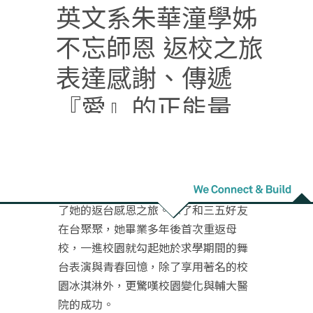
英文系朱華潼學姊
不忘師恩 返校之旅
表達感謝、傳遞
『愛』的正能量
疫情過後，2023年是個充滿感恩喜悅的
歡聚年，英文系第一屆朱華潼學姊展開
了她的返台感恩之旅。除了和三五好友
在台聚聚，她畢業多年後首次重返母
校，一進校園就勾起她於求學期間的舞
台表演與青春回憶，除了享用著名的校
園冰淇淋外，更驚嘆校園變化與輔大醫
院的成功。