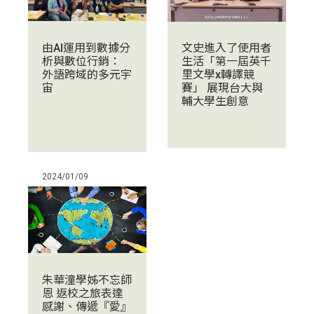
由AI運用到數據分
文史進入了使用者
析與數位行銷：
生活「第一屆英千
外語跨域的多元宇
里文學x轉譯競
宙
賽」 展現台大與
輔大學生創意
2024/01/09
朱華潼學姊不忘師
恩 返校之旅表達
感謝、傳遞『愛』