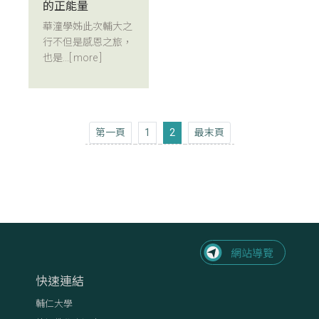
的正能量
華潼學姊此次輔大之
行不但是感恩之旅，
也是...
[ more ]
第一頁
最末頁
第一頁
1
2
最末頁
快速連結
輔仁大學