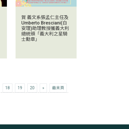
賀 義文系張孟仁主任及
Umberto Bresciani(白
安理)助理教授獲義大利
總統頒「義大利之星騎
士勳章」
下十頁
最末頁
18
19
20
»
最末頁