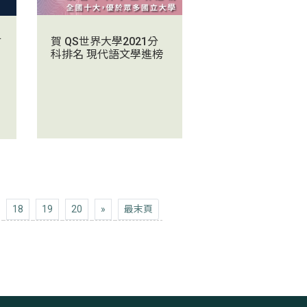
賀 QS世界大學2021分
才
科排名 現代語文學進榜
下十頁
最末頁
18
19
20
»
最末頁