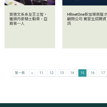
賀德文系系友王立智，
HRnetOne新加坡商獵
獲頒丹麥騎士勳章，亞
顧問公司 實習生招聘資
裔第一人
訊
第一頁
上十頁
第一頁
«
11
12
13
14
15
16
17