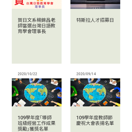
特斯拉人才招募日
賀日文系楊錦昌老
師當選台灣日語教
育學會理事長
2020/10/22
2020/09/14
109學年度｢導師
109學年度教師節
班級經營工作成果
慶祝大會表揚名單
獎勵｣獲獎名單