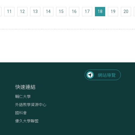
上十頁
11
12
13
14
15
16
17
18
19
20
頁
快速連結
輔仁大學
外語教學資源中心
國科會
優久大學聯盟