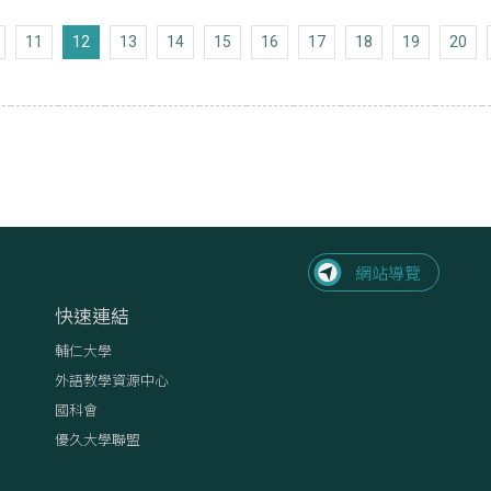
上十頁
11
12
13
14
15
16
17
18
19
20
頁
快速連結
輔仁大學
外語教學資源中心
國科會
優久大學聯盟