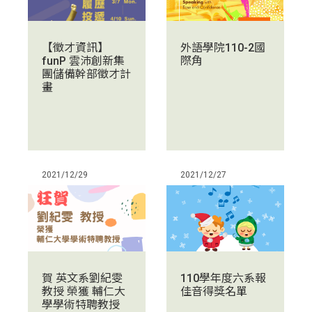
外語學院110-2國
【徵才資訊】
際角
funP 雲沛創新集
團儲備幹部徵才計
畫
2021/12/29
2021/12/27
賀 英文系劉紀雯
110學年度六系報
教授 榮獲 輔仁大
佳音得獎名單
學學術特聘教授